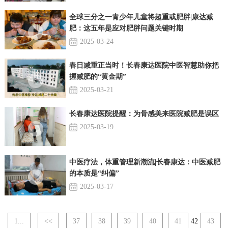
全球三分之一青少年儿童将超重或肥胖|康达减
肥：这五年是应对肥胖问题关键时期
2025-03-24
春日减重正当时！长春康达医院中医智慧助你把
握减肥的“黄金期”
2025-03-21
长春康达医院提醒：为骨感美来医院减肥是误区
2025-03-19
中医疗法，体重管理新潮流|长春康达：中医减肥
的本质是“纠偏”
2025-03-17
1...
<<
37
38
39
40
41
42
43