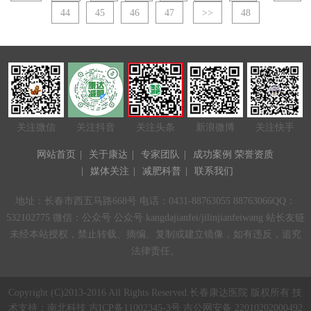
44
45
46
47
>>
48
关注微信
关注抖音
关注头条
新浪微博
关注快手
网站首页
|
关于康达
|
专家团队
|
成功案例
荣誉资质
|
媒体关注
|
减肥科普
|
联系我们
地址：长春市西五马路668号 电话：0431-88763055 88763066QQ：
532102775 微信：公众号 公众号 kangdajianfei/jilinjianfeiwang 站长友链
未经本站授权，禁止转载、摘编、复制或建立镜像，如有违反，追究
法律责任。
Copyright (C)2013-2016 All Rights Reserved.长春康达医院 版权所有 技
术支持：
南北科技
吉ICP备11002345-3号 吉公网安备 22010202000492