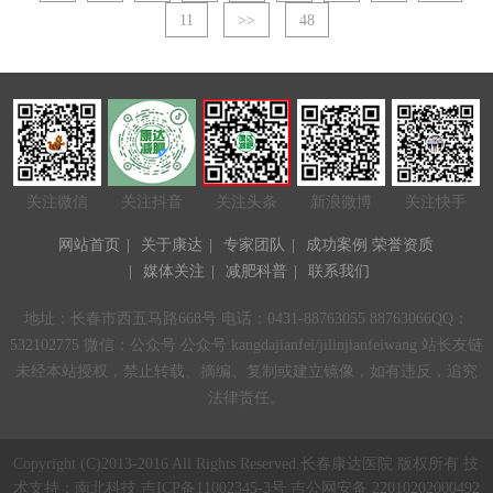
11
>>
48
关注微信
关注抖音
关注头条
新浪微博
关注快手
网站首页
|
关于康达
|
专家团队
|
成功案例
荣誉资质
|
媒体关注
|
减肥科普
|
联系我们
地址：长春市西五马路668号 电话：0431-88763055 88763066QQ：
532102775 微信：公众号 公众号 kangdajianfei/jilinjianfeiwang 站长友链
未经本站授权，禁止转载、摘编、复制或建立镜像，如有违反，追究
法律责任。
Copyright (C)2013-2016 All Rights Reserved.长春康达医院 版权所有 技
术支持：
南北科技
吉ICP备11002345-3号 吉公网安备 22010202000492