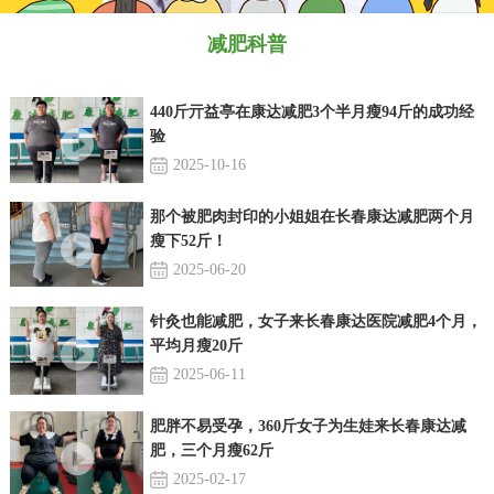
减肥科普
440斤亓益亭在康达减肥3个半月瘦94斤的成功经
验
2025-10-16
那个被肥肉封印的小姐姐在长春康达减肥两个月
瘦下52斤！
2025-06-20
针灸也能减肥，女子来长春康达医院减肥4个月，
平均月瘦20斤
2025-06-11
肥胖不易受孕，360斤女子为生娃来长春康达减
肥，三个月瘦62斤
2025-02-17