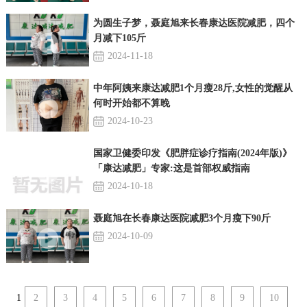
为圆生子梦，聂庭旭来长春康达医院减肥，四个
月减下105斤
2024-11-18
中年阿姨来康达减肥1个月瘦28斤,女性的觉醒从
何时开始都不算晚
2024-10-23
国家卫健委印发《肥胖症诊疗指南(2024年版)》
「康达减肥」专家:这是首部权威指南
2024-10-18
聂庭旭在长春康达医院减肥3个月瘦下90斤
2024-10-09
1
2
3
4
5
6
7
8
9
10