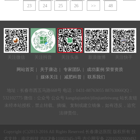
23
24
25
26
>>
48
关注微信
关注抖音
关注头条
新浪微博
关注快手
网站首页
|
关于康达
|
专家团队
|
成功案例
荣誉资质
|
媒体关注
|
减肥科普
|
联系我们
地址：长春市西五马路668号 电话：0431-88763055 88763066QQ：
532102775 微信：公众号 公众号 kangdajianfei/jilinjianfeiwang 站长友链
未经本站授权，禁止转载、摘编、复制或建立镜像，如有违反，追究
法律责任。
Copyright (C)2013-2016 All Rights Reserved.长春康达医院 版权所有 技
术支持：
南北科技
吉ICP备11002345-3号 吉公网安备 22010202000492