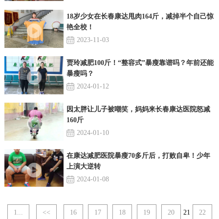
18岁少女在长春康达甩肉164斤，减掉半个自己惊
艳全校！
2023-11-03
贾玲减肥100斤！“整容式”暴瘦靠谱吗？年前还能
暴瘦吗？
2024-01-12
因太胖让儿子被嘲笑，妈妈来长春康达医院怒减
160斤
2024-01-10
在康达减肥医院暴瘦70多斤后，打败自卑！少年
上演大逆转
2024-01-08
1...
<<
16
17
18
19
20
21
22