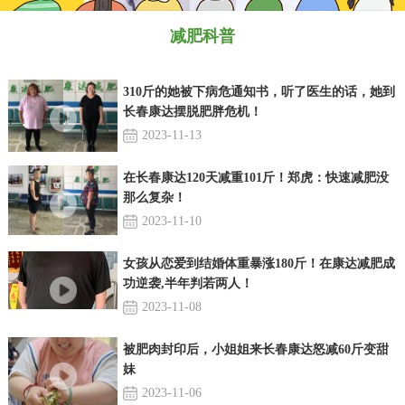
减肥科普
310斤的她被下病危通知书，听了医生的话，她到
长春康达摆脱肥胖危机！
2023-11-13
在长春康达120天减重101斤！郑虎：快速减肥没
那么复杂！
2023-11-10
女孩从恋爱到结婚体重暴涨180斤！在康达减肥成
功逆袭,半年判若两人！
2023-11-08
被肥肉封印后，小姐姐来长春康达怒减60斤变甜
妹
2023-11-06