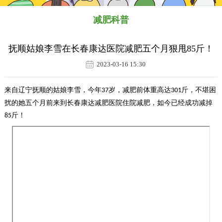
减肥科普
抚顺姑娘李雪在长春康达医院减肥五个月狠甩85斤！
2023-03-16 15:30
来自
辽宁抚顺
的
姑娘李雪，
今年
岁，减肥前体重高达
斤，
不堪困
37
301
扰的她五个月前来到长春康达减肥医院住院减肥，如今已经成功减掉
斤！
85