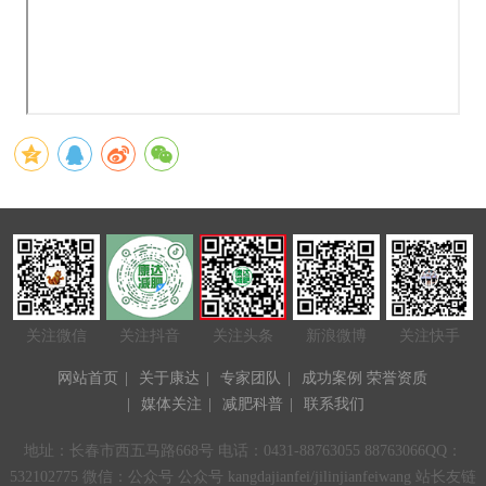
关注微信
关注抖音
关注头条
新浪微博
关注快手
网站首页
|
关于康达
|
专家团队
|
成功案例
荣誉资质
|
媒体关注
|
减肥科普
|
联系我们
地址：长春市西五马路668号 电话：0431-88763055 88763066QQ：
532102775 微信：公众号 公众号 kangdajianfei/jilinjianfeiwang 站长友链