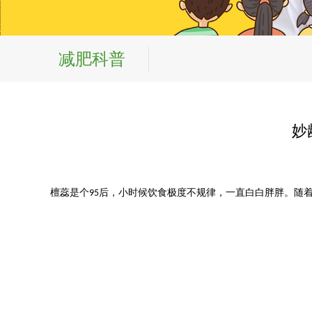
减肥科普
妙
檀蕊
是个
后，小时候饮食极度不规律，一直白白胖胖
。随
9
5