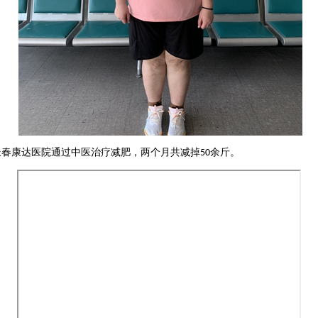
长春康达医院通过中医治疗减肥，两个月共减掉
余斤。
50