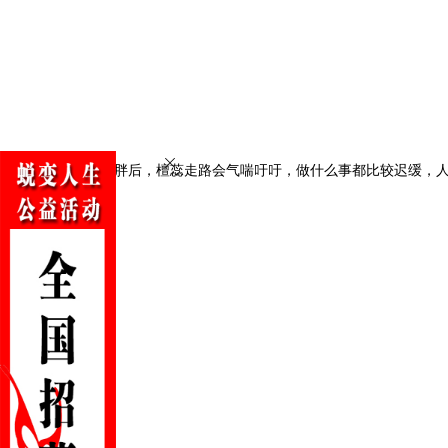
身体变胖后，
檀蕊
走路会气喘吁吁，做什么事都比较迟缓，