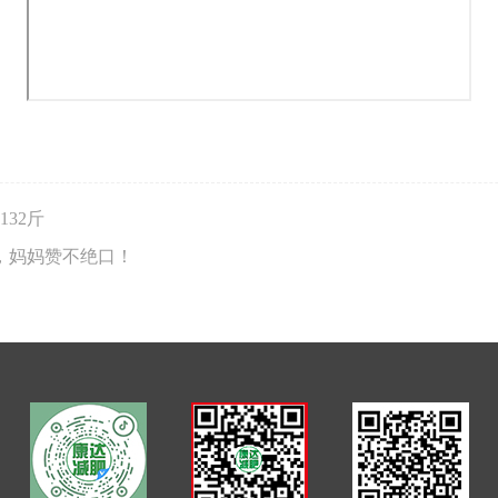
32斤
，妈妈赞不绝口！