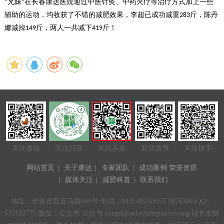
兄妹
在长春康达医院通过
中医针灸、中药
火疗等治疗方式加上一些
“
”
辅助的运动，均收获了不错的减肥效果
，李超已成功减重
斤，陈丹
283
娜减掉
斤，两人一共减下
斤！
149
419
关注微信
关注抖音
关注头条
新浪微博
关注快手
网站首页
|
关于康达
|
专家团队
|
成功案例
荣誉资质
|
媒体关注
|
减肥科普
|
联系我们
地址：长春市西五马路668号 电话：0431-88763055 88763066QQ：
532102775 微信：公众号 公众号 kangdajianfei/jilinjianfeiwang 站长友链