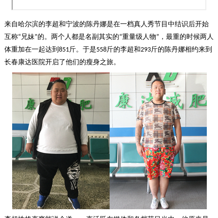
来自哈尔滨
的李超和
宁波
的陈丹娜是在一档真人秀节目中结识后开始
互称
兄妹
的。两个人都是名副其实的
重量级人物
，最重的时候两人
“
”
“
”
体重加在一起达到
斤。于是
斤的李超和
斤的陈丹娜相约来到
851
558
293
长春康达医院开启了他们的瘦身之旅。