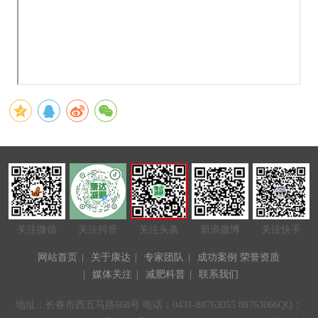
关注微信
关注抖音
关注头条
新浪微博
关注快手
网站首页
|
关于康达
|
专家团队
|
成功案例
荣誉资质
|
媒体关注
|
减肥科普
|
联系我们
地址：长春市西五马路668号 电话：0431-88763055 88763066QQ：