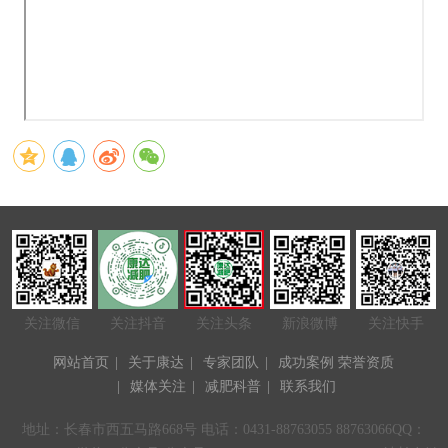
关注微信
关注抖音
关注头条
新浪微博
关注快手
网站首页
|
关于康达
|
专家团队
|
成功案例
荣誉资质
|
媒体关注
|
减肥科普
|
联系我们
地址：长春市西五马路668号 电话：0431-88763055 88763066QQ：