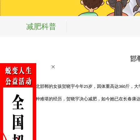
减肥科普
邯
来自河北邯郸的女孩贺晓宇今年
岁，因体重高达
斤，大
25
360
面对种种难堪的经历，贺晓宇决心减肥，如今她已在长春康