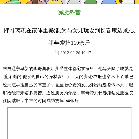
减肥科普
胖哥离职在家体重暴涨,为与女儿玩耍到长春康达减肥,
半年瘦掉160余斤
2022-09-26 16:47
来自辽宁阜新的李奇离职后几乎整体都宅在家里，
他每天除了吃就是
睡
渐渐的
他发现自己的身材发生了巨大的变化
衣服也穿不上了
脚已
,
,
:
,
经无法承担自己的体重了
，甚至陪心爱的女儿外出玩耍都做不到，肥
胖给他带来诸多痛苦。通过朋友的介绍，李奇带到长春康达减肥医院
住院减肥，半年的时间成功瘦掉
余斤
160