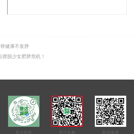
月饼健康不发胖
轻松摆脱少女肥胖危机！
关注抖音
关注头条
新浪微博